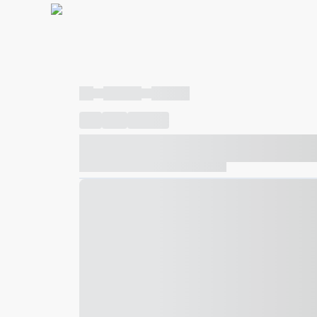
----
----- -----
----- -----
----
-----
---- ------
----- ----- -- ------ ---- ---- -- ---
----- ----- -- ------ ----- ----- -- ------