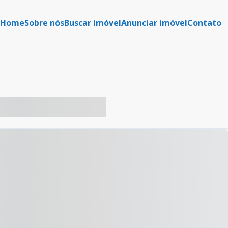
Home
Sobre nós
Buscar imóvel
Anunciar imóvel
Contato
-- ----- ----- --- ------