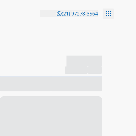
(21) 97278-3564
-------------
Compartilhar
Favorito