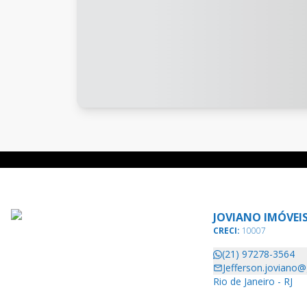
JOVIANO IMÓVEI
CRECI:
10007
(21) 97278-3564
Jefferson.joviano
Rio de Janeiro - RJ