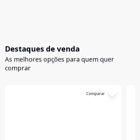
Destaques de venda
As melhores opções para quem quer
comprar
Cód:
19
Comparar
Có