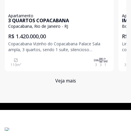
Apartamento
Apa
3 QUARTOS COPACABANA
IMP
Copacabana, Rio de Janeiro - RJ
Bota
R$ 1.420.000,00
R$ 
Copacabana Vizinho do Copacabana Palace Sala
Lindo 
ampla, 3 quartos, sendo 1 suíte, silencioso
conj
totalmente reformado e com acabamento
préd
impecável. Sabe aquela sensação de comprar um
alugar vaga ace
110
m²
3
3
1
37
m
apartamento na planta, novinho? É exatamente isso.
docu
A diferença é que aqu
Veja mais