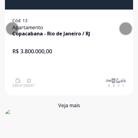
Cód:
13
Apartamento
Copacabana
-
Rio de Janeiro
/
RJ
R$ 3.800.000,00
265
m²
265
m²
4
4
3
1
Veja mais