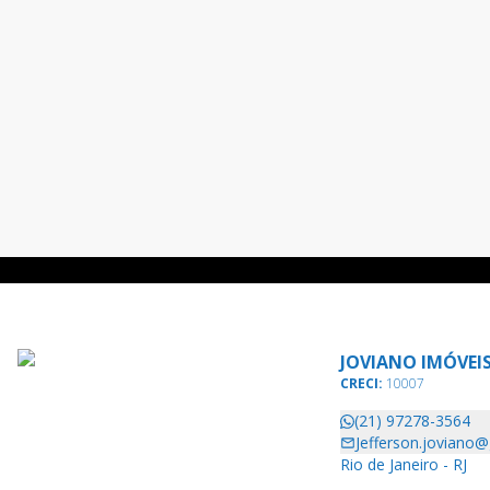
JOVIANO IMÓVEI
CRECI:
10007
(21) 97278-3564
Jefferson.joviano
Rio de Janeiro - RJ