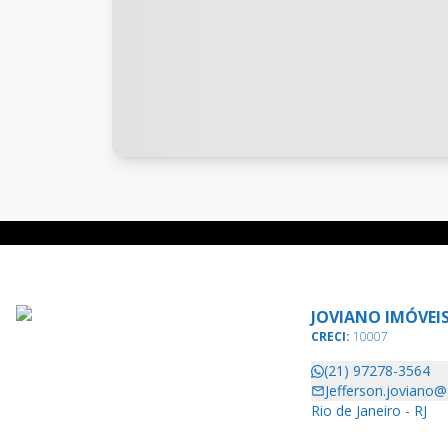
JOVIANO IMÓVEI
CRECI:
10007
(21) 97278-3564
Jefferson.joviano
Rio de Janeiro - RJ