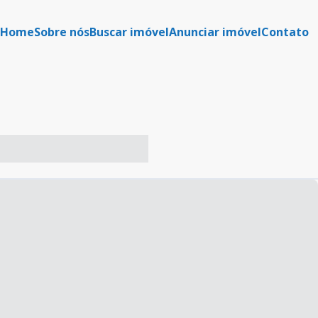
Home
Sobre nós
Buscar imóvel
Anunciar imóvel
Contato
-- ----- ----- --- ------