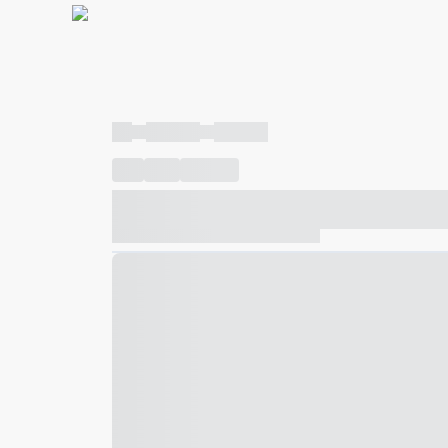
----
----- -----
----- -----
----
-----
---- ------
----- ----- -- ------ ---- ---- -- ---
----- ----- -- ------ ----- ----- -- ------