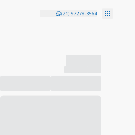
(21) 97278-3564
-------------
Compartilhar
Favorito