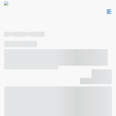
----
----- -----
----- -----
----
-----
---- ------
----- ----- -- ------ ---- ---- -- ----- ----- -----
--- ------
----- ----- -- ------ ----- ----- -- ------
-------------
Compartilhar
Favorito