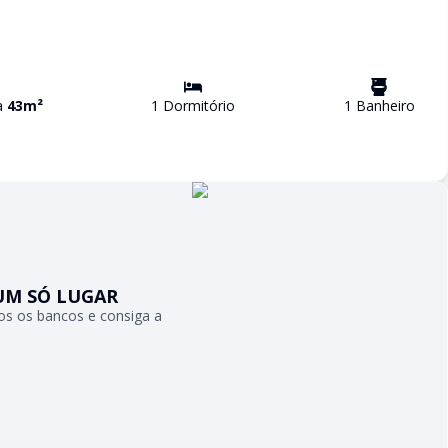
va
43
m²
1
Dormitório
1
Banheiro
UM SÓ LUGAR
s os bancos e consiga a